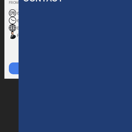
€
120
FROM
6 VERIFIED CPD POINTS
6
HOURS
ΕΛΛΗΝΙΚΆ
PRODROMOS EPIFANIOU
APPLY NOW