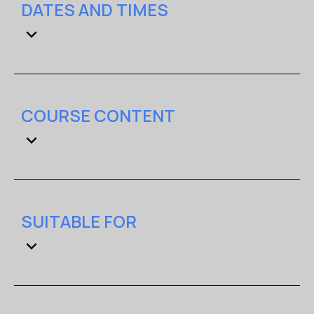
DATES AND TIMES
Μέσα από πρακτικά παραδείγματα, μελέτες
περιπτώσεων και εργαστήρια ανάλυσης αποκλίσεων
(gap analysis), οι συμμετέχοντες θα είναι σε θέση να
αξιολογήσουν το επίπεδο ετοιμότητας του
οργανισμού τους, να εντοπίσουν πιθανά κενά
συμμόρφωσης και να αναπτύξουν ένα
COURSE CONTENT
αποτελεσματικό πλαίσιο ψηφιακής επιχειρησιακής
ανθεκτικότητας.
.
SUITABLE FOR