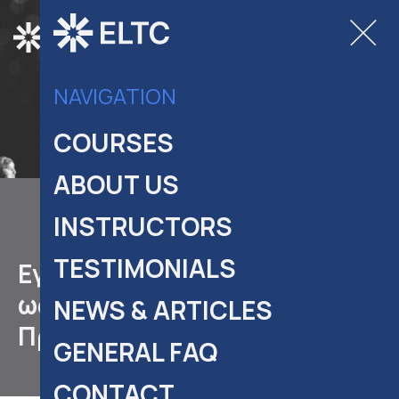
COURSES
NAVIGATION
COURSES
ABOUT US
INSTRUCTORS
TESTIMONIALS
Εγγραφή Εταιρείας
ως Νομικό
NEWS & ARTICLES
Πρόσωπο
GENERAL FAQ
CONTACT