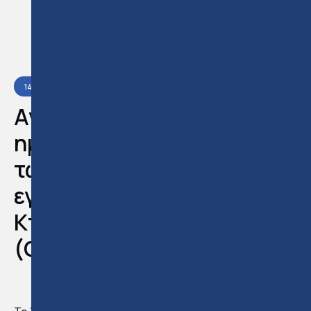
14
JUL
2025
REAL ESTATE
/
EXAM PREPARATION
READ:
3
MIN
Ανακοινώθηκαν οι
ημερομηνίες διεξαγωγής
των εξετάσεων για
εγγραφή στο Μητρώο
Κτηματομεσιτών
(Οκτώβριος 2025)