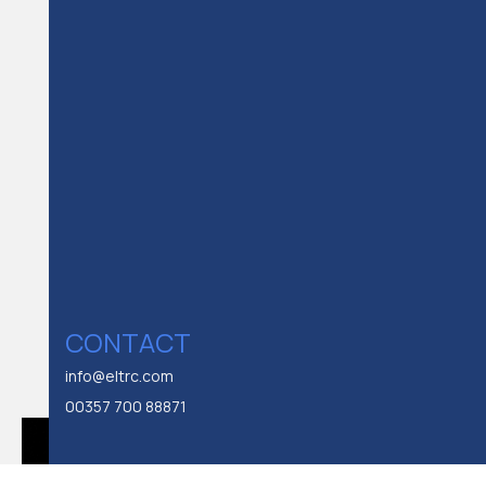
NEWS &
ARTICLES
RELATED NEWS &
ARTICLES
CONTACT
info@eltrc.com
00357 700 88871