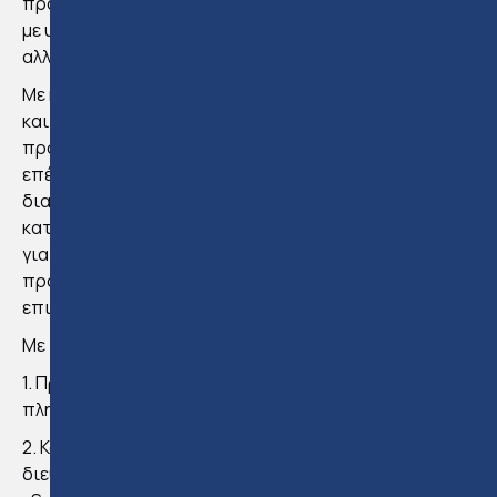
προετοιμάζει μόνο για τις εξεταστικές διαδικασίες
με υψηλό ποσοστό επιτυχίας της τάξης του 98%,
αλλά παρέχει επίσης εκτενές υλικό υποστήριξης.
Με κόστος συμμετοχής €900 + ΦΠΑ, πληρωτέο σε έως
και τέσσερις δόσεις (και έκπτωση 20% για
προπληρωμή), αυτό το πρόγραμμα αποτελεί
επένδυση για το μέλλον σας. Οι διαδραστικές
διαλέξεις διασφαλίζουν μια ολοκληρωμένη
κατανόηση του νόμου περί ακινήτων που απαιτείται
για την επιτυχία στις εξετάσεις, ξεπερνώντας τις
προσδοκίες σας και εξοπλίζοντας σας για μια
επιτυχημένη καριέρα.
Με τη συμμετοχή σας στο πρόγραμμα, θα λάβετε:
1. Πρόσβαση σε παρουσιάσεις PowerPoint με όλες τις
πληροφορίες και το υλικό για τις εξετάσεις.
2. Κάρτες αναθεώρησης-Revision slides για να
διευκολύνουν την επανάληψη πριν την έναρξη της