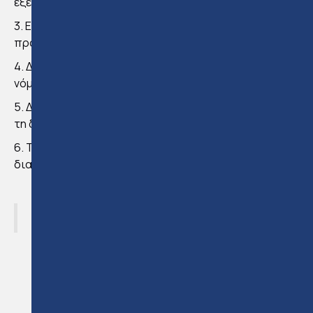
εξεταστικής περιόδου.
3. Εξάσκηση με κουίζ που θα σας βοηθήσουν να
προετοιμαστείτε για τις εξετάσεις σας
4. Διάλεξη και επεξήγηση για όλους τους τομείς του
νόμου που πρέπει να γνωρίζετε για τις εξετάσεις.
5. Δυνατότητα να απαντηθούν οι ερωτήσεις σας κατά
τη διάρκεια των σεμιναρίων.
6. Την υποστήριξη και αφοσίωσή μας για να
διασφαλίσουμε ότι θα πετύχετε τους στόχους σας.
‍Δείτε περισσότερες πληροφορίες
εδώ