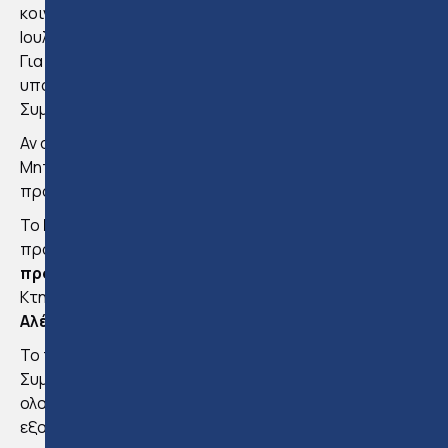
κοινοποιηθούν στους υποψηφίους πριν από τις 31
Ιουλίου 2025.
Για περισσότερες πληροφορίες ή για οδηγίες
υποβολής αίτησης, μπορείτε να επικοινωνήσετε με το
Συμβούλιο στο 22666377.
Αν σκέφτεστε να διεκδικήσετε την εγγραφή σας στο
Μητρώο Κτηματομεσιτών, τώρα είναι η στιγμή να
προετοιμαστείτε.
Το
European Legal Training Centre
(ELTC),
προσφέρει για ακόμη μία χρονιά
μαθήματα
προετοιμασίας
για τις εξετάσεις του Συμβουλίου
Κτηματομεσιτών, υπό την καθοδήγηση του
Αλέξανδρου Αλεξάνδρου
.
Το πρόγραμμα προετοιμασίας για τις εξετάσεις του
Συμβουλίου Κτηματομεσιτών σας παρέχει ένα
ολοκληρωμένο πακέτο μάθησης που θα σας
εξοπλίσει για την επιτυχία. Αυτό το πρόγραμμα δεν